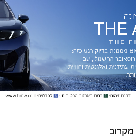
וגה
THE 
THE F
וסאובר החשמלי, עם
ית עתידנית ואלגנטית
וחוויית
תר.
 מקרוב